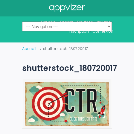
Español
English
Deutsch
Italiano
-
-
-
-
Inscription
Connexion
-
→
Accueil
shutterstock_180720017
shutterstock_180720017