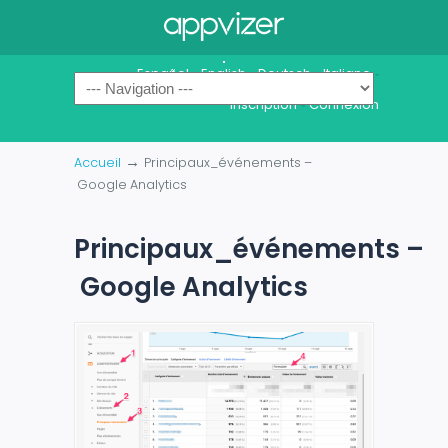
Español
English
Deutsch
Italiano
-
-
-
-
Inscription
Connexion
-
→
Accueil
Principaux_événements –
Google Analytics
Principaux_événements –
Google Analytics